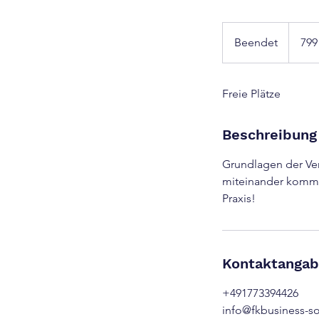
799
Euro
Beendet
B
799
e
e
Freie Plätze
n
d
e
Beschreibung
t
Grundlagen der Ve
miteinander kommun
Praxis!
Kontaktanga
+491773394426
info@fkbusiness-s