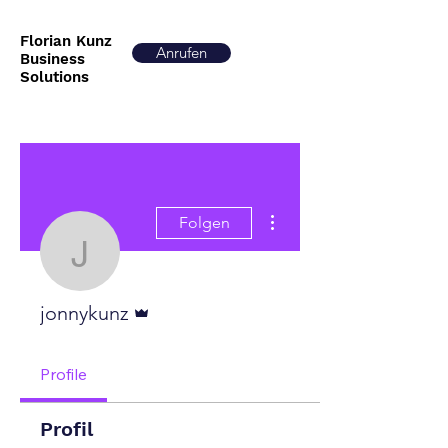
Florian Kunz
Anrufen
Business
Solutions
Weitere Optionen
Folgen
jonnykunz
Administrator
jonnykunz
Profile
Profil