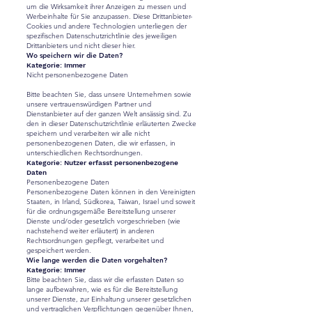
um die Wirksamkeit ihrer Anzeigen zu messen und
Werbeinhalte für Sie anzupassen. Diese Drittanbieter-
Cookies und andere Technologien unterliegen der
spezifischen Datenschutzrichtlinie des jeweiligen
Drittanbieters und nicht dieser hier.
Wo speichern wir die Daten?
Kategorie: Immer
Nicht personenbezogene Daten
Bitte beachten Sie, dass unsere Unternehmen sowie
unsere vertrauenswürdigen Partner und
Dienstanbieter auf der ganzen Welt ansässig sind. Zu
den in dieser Datenschutzrichtlinie erläuterten Zwecke
speichern und verarbeiten wir alle nicht
personenbezogenen Daten, die wir erfassen, in
unterschiedlichen Rechtsordnungen.
Kategorie: Nutzer erfasst personenbezogene
Daten
Personenbezogene Daten
Personenbezogene Daten können in den Vereinigten
Staaten, in Irland, Südkorea, Taiwan, Israel und soweit
für die ordnungsgemäße Bereitstellung unserer
Dienste und/oder gesetzlich vorgeschrieben (wie
nachstehend weiter erläutert) in anderen
Rechtsordnungen gepflegt, verarbeitet und
gespeichert werden.
Wie lange werden die Daten vorgehalten?
Kategorie: Immer
Bitte beachten Sie, dass wir die erfassten Daten so
lange aufbewahren, wie es für die Bereitstellung
unserer Dienste, zur Einhaltung unserer gesetzlichen
und vertraglichen Verpflichtungen gegenüber Ihnen,