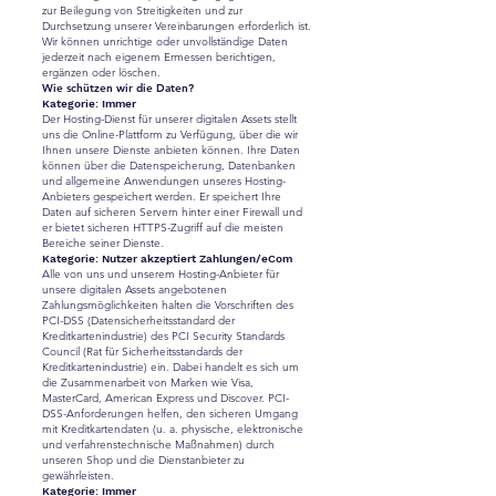
zur Beilegung von Streitigkeiten und zur
Durchsetzung unserer Vereinbarungen erforderlich ist.
Wir können unrichtige oder unvollständige Daten
jederzeit nach eigenem Ermessen berichtigen,
ergänzen oder löschen.
Wie schützen wir die Daten?
Kategorie: Immer
Der Hosting-Dienst für unserer digitalen Assets stellt
uns die Online-Plattform zu Verfügung, über die wir
Ihnen unsere Dienste anbieten können. Ihre Daten
können über die Datenspeicherung, Datenbanken
und allgemeine Anwendungen unseres Hosting-
Anbieters gespeichert werden. Er speichert Ihre
Daten auf sicheren Servern hinter einer Firewall und
er bietet sicheren HTTPS-Zugriff auf die meisten
Bereiche seiner Dienste.
Kategorie: Nutzer akzeptiert Zahlungen/eCom
Alle von uns und unserem Hosting-Anbieter für
unsere digitalen Assets angebotenen
Zahlungsmöglichkeiten halten die Vorschriften des
PCI-DSS (Datensicherheitsstandard der
Kreditkartenindustrie) des PCI Security Standards
Council (Rat für Sicherheitsstandards der
Kreditkartenindustrie) ein. Dabei handelt es sich um
die Zusammenarbeit von Marken wie Visa,
MasterCard, American Express und Discover. PCI-
DSS-Anforderungen helfen, den sicheren Umgang
mit Kreditkartendaten (u. a. physische, elektronische
und verfahrenstechnische Maßnahmen) durch
unseren Shop und die Dienstanbieter zu
gewährleisten.
Kategorie: Immer