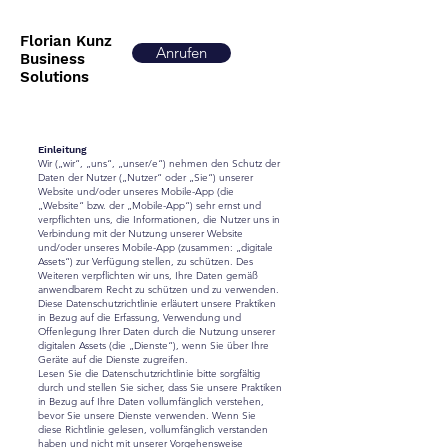
Florian Kunz
Anrufen
Business
Solutions
Einleitung
Wir („wir“, „uns“, „unser/e“) nehmen den Schutz der
Daten der Nutzer („Nutzer“ oder „Sie“) unserer
Website und/oder unseres Mobile-App (die
„Website“ bzw. der „Mobile-App“) sehr ernst und
verpflichten uns, die Informationen, die Nutzer uns in
Verbindung mit der Nutzung unserer Website
und/oder unseres Mobile-App (zusammen: „digitale
Assets“) zur Verfügung stellen, zu schützen. Des
Weiteren verpflichten wir uns, Ihre Daten gemäß
anwendbarem Recht zu schützen und zu verwenden.
Diese Datenschutzrichtlinie erläutert unsere Praktiken
in Bezug auf die Erfassung, Verwendung und
Offenlegung Ihrer Daten durch die Nutzung unserer
digitalen Assets (die „Dienste“), wenn Sie über Ihre
Geräte auf die Dienste zugreifen.
Lesen Sie die Datenschutzrichtlinie bitte sorgfältig
durch und stellen Sie sicher, dass Sie unsere Praktiken
in Bezug auf Ihre Daten vollumfänglich verstehen,
bevor Sie unsere Dienste verwenden. Wenn Sie
diese Richtlinie gelesen, vollumfänglich verstanden
haben und nicht mit unserer Vorgehensweise