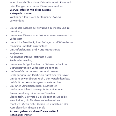
wenn Sie sich über einen Drittanbieter wie Facebook
oder Google bei unseren Diensten anmelden.
Warum erfassen wir diese Daten?
Kategorie: Immer
Wir können Ihre Daten für folgende Zwecke
verwenden:
um unsere Dienste zur Verfügung zu stellen und zu
betreiben;
um unsere Dienste zu entwickeln, anzupassen und zu
verbessern;
um auf Ihr Feedback, Ihre Anfragen und Wünsche zu
reagieren und Hilfe anzubieten;
um Anforderungs- und Nutzungsmuster zu
analysieren;
für sonstige interne, statistische und
Recherchezwecke;
um unsere Möglichkeiten zur Datensicherheit und
Betrugsprävention verbessern zu können;
um Verstöße zu untersuchen und unsere
Bedingungen und Richtlinien durchzusetzen sowie
um dem anwendbaren Recht, den Vorschriften bzw.
behördlichen Anordnungen zu entsprechen;
um Ihnen Aktualisierungen, Nachrichten,
Werbematerial und sonstige Informationen im
Zusammenhang mit unseren Diensten zu
übermitteln. Bei Werbe-E-Mails können Sie selbst
entscheiden, ob Sie diese weiterhin erhalten
möchten. Wenn nicht, klicken Sie einfach auf den
Abmeldelink in diesen E-Mails.
An wen geben wir diese Daten weiter?
Kategorie: Immer