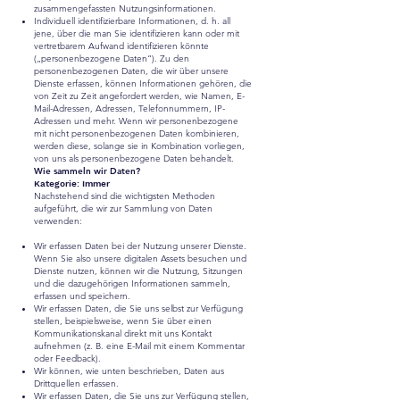
zusammengefassten Nutzungsinformationen.
Individuell identifizierbare Informationen, d. h. all
jene, über die man Sie identifizieren kann oder mit
vertretbarem Aufwand identifizieren könnte
(„personenbezogene Daten“). Zu den
personenbezogenen Daten, die wir über unsere
Dienste erfassen, können Informationen gehören, die
von Zeit zu Zeit angefordert werden, wie Namen, E-
Mail-Adressen, Adressen, Telefonnummern, IP-
Adressen und mehr. Wenn wir personenbezogene
mit nicht personenbezogenen Daten kombinieren,
werden diese, solange sie in Kombination vorliegen,
von uns als personenbezogene Daten behandelt.
Wie sammeln wir Daten?
Kategorie: Immer
Nachstehend sind die wichtigsten Methoden
aufgeführt, die wir zur Sammlung von Daten
verwenden:
Wir erfassen Daten bei der Nutzung unserer Dienste.
Wenn Sie also unsere digitalen Assets besuchen und
Dienste nutzen, können wir die Nutzung, Sitzungen
und die dazugehörigen Informationen sammeln,
erfassen und speichern.
Wir erfassen Daten, die Sie uns selbst zur Verfügung
stellen, beispielsweise, wenn Sie über einen
Kommunikationskanal direkt mit uns Kontakt
aufnehmen (z. B. eine E-Mail mit einem Kommentar
oder Feedback).
Wir können, wie unten beschrieben, Daten aus
Drittquellen erfassen.
Wir erfassen Daten, die Sie uns zur Verfügung stellen,