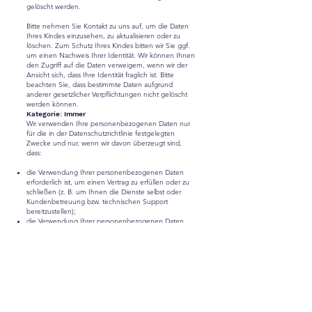
gelöscht werden.
Bitte nehmen Sie Kontakt zu uns auf, um die Daten
Ihres Kindes einzusehen, zu aktualisieren oder zu
löschen. Zum Schutz Ihres Kindes bitten wir Sie ggf.
um einen Nachweis Ihrer Identität. Wir können Ihnen
den Zugriff auf die Daten verweigern, wenn wir der
Ansicht sich, dass Ihre Identität fraglich ist. Bitte
beachten Sie, dass bestimmte Daten aufgrund
anderer gesetzlicher Verpflichtungen nicht gelöscht
werden können.
Kategorie: Immer
Wir verwenden Ihre personenbezogenen Daten nur
für die in der Datenschutzrichtlinie festgelegten
Zwecke und nur, wenn wir davon überzeugt sind,
dass:
die Verwendung Ihrer personenbezogenen Daten
erforderlich ist, um einen Vertrag zu erfüllen oder zu
schließen (z. B. um Ihnen die Dienste selbst oder
Kundenbetreuung bzw. technischen Support
bereitzustellen);
die Verwendung Ihrer personenbezogenen Daten
notwendig ist, um entsprechenden rechtlichen oder
behördlichen Verpflichtungen nachzukommen, oder
die Verwendung Ihrer personenbezogenen Daten
notwendig ist, um unsere berechtigten geschäftlichen
Interessen zu unterstützen (unter der Maßgabe, dass
dies jederzeit in einer Weise erfolgt, die
verhältnismäßig ist und Ihre Datenschutzrechte
respektiert).
Als EU-Ansässiger können Sie: