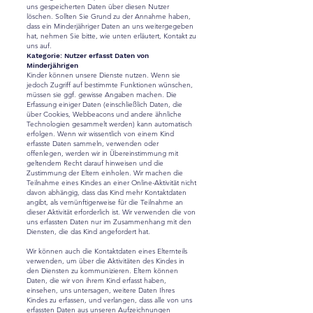
uns gespeicherten Daten über diesen Nutzer
löschen. Sollten Sie Grund zu der Annahme haben,
dass ein Minderjähriger Daten an uns weitergegeben
hat, nehmen Sie bitte, wie unten erläutert, Kontakt zu
uns auf.
Kategorie: Nutzer erfasst Daten von
Minderjährigen
Kinder können unsere Dienste nutzen. Wenn sie
jedoch Zugriff auf bestimmte Funktionen wünschen,
müssen sie ggf. gewisse Angaben machen. Die
Erfassung einiger Daten (einschließlich Daten, die
über Cookies, Webbeacons und andere ähnliche
Technologien gesammelt werden) kann automatisch
erfolgen. Wenn wir wissentlich von einem Kind
erfasste Daten sammeln, verwenden oder
offenlegen, werden wir in Übereinstimmung mit
geltendem Recht darauf hinweisen und die
Zustimmung der Eltern einholen. Wir machen die
Teilnahme eines Kindes an einer Online-Aktivität nicht
davon abhängig, dass das Kind mehr Kontaktdaten
angibt, als vernünftigerweise für die Teilnahme an
dieser Aktivität erforderlich ist. Wir verwenden die von
uns erfassten Daten nur im Zusammenhang mit den
Diensten, die das Kind angefordert hat.
Wir können auch die Kontaktdaten eines Elternteils
verwenden, um über die Aktivitäten des Kindes in
den Diensten zu kommunizieren. Eltern können
Daten, die wir von ihrem Kind erfasst haben,
einsehen, uns untersagen, weitere Daten Ihres
Kindes zu erfassen, und verlangen, dass alle von uns
erfassten Daten aus unseren Aufzeichnungen