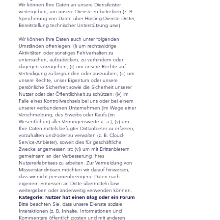
Wir können Ihre Daten an unsere Dienstleister
weitergeben, um unsere Dienste zu betreiben (z. B.
Speicherung von Daten über Hosting-Dienste Dritter,
Bereitstellung technischer Unterstützung usw.).
Wir können Ihre Daten auch unter folgenden
Umständen offenlegen: (i) um rechtswidrige
Aktivitäten oder sonstiges Fehlverhalten zu
untersuchen, aufzudecken, zu verhindern oder
dagegen vorzugehen; (ii) um unsere Rechte auf
Verteidigung zu begründen oder auszuüben; (iii) um
unsere Rechte, unser Eigentum oder unsere
persönliche Sicherheit sowie die Sicherheit unserer
Nutzer oder der Öffentlichkeit zu schützen; (iv) im
Falle eines Kontrollwechsels bei uns oder bei einem
unserer verbundenen Unternehmen (im Wege einer
Verschmelzung, des Erwerbs oder Kaufs (im
Wesentlichen) aller Vermögenswerte u. a.); (v) um
Ihre Daten mittels befugter Drittanbieter zu erfassen,
vorzuhalten und/oder zu verwalten (z. B. Cloud-
Service-Anbieter), soweit dies für geschäftliche
Zwecke angemessen ist; (vi) um mit Drittanbietern
gemeinsam an der Verbesserung Ihres
Nutzererlebnisses zu arbeiten. Zur Vermeidung von
Missverständnissen möchten wir darauf hinweisen,
dass wir nicht personenbezogene Daten nach
eigenem Ermessen an Dritte übermitteln bzw.
weitergeben oder anderweitig verwenden können.
Kategorie: Nutzer hat einen Blog oder ein Forum
Bitte beachten Sie, dass unsere Dienste soziale
Interaktionen (z. B. Inhalte, Informationen und
Kommentare öffentlich posten und mit anderen