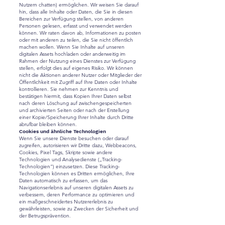
Nutzern chatten) ermöglichen. Wir weisen Sie darauf
hin, dass alle Inhalte oder Daten, die Sie in diesen
Bereichen zur Verfügung stellen, von anderen
Personen gelesen, erfasst und verwendet werden
können. Wir raten davon ab, Informationen zu posten
oder mit anderen zu teilen, die Sie nicht öffentlich
machen wollen. Wenn Sie Inhalte auf unseren
digitalen Assets hochladen oder anderweitig im
Rahmen der Nutzung eines Dienstes zur Verfügung
stellen, erfolgt dies auf eigenes Risiko. Wir können
nicht die Aktionen anderer Nutzer oder Mitglieder der
Öffentlichkeit mit Zugriff auf Ihre Daten oder Inhalte
kontrollieren. Sie nehmen zur Kenntnis und
bestätigen hiermit, dass Kopien Ihrer Daten selbst
nach deren Löschung auf zwischengespeicherten
und archivierten Seiten oder nach der Erstellung
einer Kopie/Speicherung Ihrer Inhalte durch Dritte
abrufbar bleiben können.
Cookies und ähnliche Technologien
Wenn Sie unsere Dienste besuchen oder darauf
zugreifen, autorisieren wir Dritte dazu, Webbeacons,
Cookies, Pixel Tags, Skripte sowie andere
Technologien und Analysedienste („Tracking-
Technologien“) einzusetzen. Diese Tracking-
Technologien können es Dritten ermöglichen, Ihre
Daten automatisch zu erfassen, um das
Navigationserlebnis auf unseren digitalen Assets zu
verbessern, deren Performance zu optimieren und
ein maßgeschneidertes Nutzererlebnis zu
gewährleisten, sowie zu Zwecken der Sicherheit und
der Betrugsprävention.