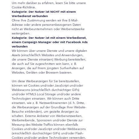
Um mehr darüber zu erfahren, lesen Sie bitte unsere
Cookie-Richtlinie.
Kategorie: Der Nutzer ist NICHT mit einem
Werbedienst verbunden
Ohne Ihre Zustimmung werden wir Ihre E-Mail-
Adresse oder andere personenbezogenen Daten
nicht an Werbeunternehmen oder Werbenetzwerke
weitergeben.
Kategorie: Der Nutzer ist mit einem Werbedienst,
einem Campaign Manager oder mit Facebook Ads
verbunden
Wir können über unsere Dienste und unsere digitalen
Assets (einschließlich Websites und Anwendungen,
die unsere Dienste einsetzen) Werbung bereitstellen,
die auch auf Sie zugeschnitten sein kann, z. B.
Anzeigen, die auf Ihrem jüngsten Surfverhalten auf
Websites, Geräten oder Browsern basieren.
Um diese Werbeanzeigen für Sie bereitzustellen,
können wir Cookies und/oder JavaScript und/oder
Webbeacons (einschließlich durchsichtiger GIFs)
und/oder HTML5 Local Storage und/oder andere
Technologien einsetzen. Wir können auch Dritte
einsetzen, wie z. B. Netzwerkinserenten (d. h. Dritte,
die Werbeanzeigen auf der Grundlage Ihrer Website-
Besuche einblenden), um gezielte Anzeigen zu
schalten. Externe Anbieter von Werbenetzwerken,
Werbetreibende, Sponsoren und/oder Dienste zur
Messung des Website-Traffics können ebenfalls
Cookies und/oder JavaScript und/oder Webbeacons
(einschließlich durchsichtiger GIFs) und/oder Flash-
Cookies und/oder andere Technologien verwenden,