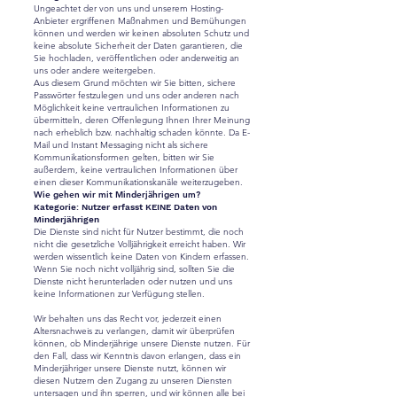
Ungeachtet der von uns und unserem Hosting-
Anbieter ergriffenen Maßnahmen und Bemühungen
können und werden wir keinen absoluten Schutz und
keine absolute Sicherheit der Daten garantieren, die
Sie hochladen, veröffentlichen oder anderweitig an
uns oder andere weitergeben.
Aus diesem Grund möchten wir Sie bitten, sichere
Passwörter festzulegen und uns oder anderen nach
Möglichkeit keine vertraulichen Informationen zu
übermitteln, deren Offenlegung Ihnen Ihrer Meinung
nach erheblich bzw. nachhaltig schaden könnte. Da E-
Mail und Instant Messaging nicht als sichere
Kommunikationsformen gelten, bitten wir Sie
außerdem, keine vertraulichen Informationen über
einen dieser Kommunikationskanäle weiterzugeben.
Wie gehen wir mit Minderjährigen um?
Kategorie: Nutzer erfasst KEINE Daten von
Minderjährigen
Die Dienste sind nicht für Nutzer bestimmt, die noch
nicht die gesetzliche Volljährigkeit erreicht haben. Wir
werden wissentlich keine Daten von Kindern erfassen.
Wenn Sie noch nicht volljährig sind, sollten Sie die
Dienste nicht herunterladen oder nutzen und uns
keine Informationen zur Verfügung stellen.
Wir behalten uns das Recht vor, jederzeit einen
Altersnachweis zu verlangen, damit wir überprüfen
können, ob Minderjährige unsere Dienste nutzen. Für
den Fall, dass wir Kenntnis davon erlangen, dass ein
Minderjähriger unsere Dienste nutzt, können wir
diesen Nutzern den Zugang zu unseren Diensten
untersagen und ihn sperren, und wir können alle bei